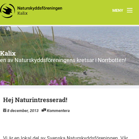
MENY
Program och aktiviteter
Sandskär
Kalix
Bildgalleri
en av Naturskyddsföreningens kretsar i Norrbotten!
Natursnokarna
Länktips
Hej Naturintresserad!
Om oss
8 december, 2013
Kommentera
Hem
Vi är en lokal del av Svenska Naturskyddsföreningen. Vår